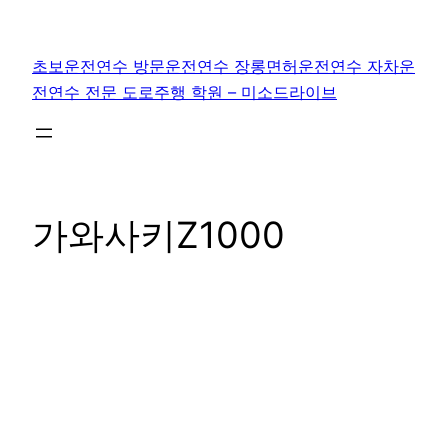
콘
텐
초보운전연수 방문운전연수 장롱면허운전연수 자차운
츠
전연수 전문 도로주행 학원 – 미소드라이브
로
바
로
가
기
가와사키Z1000