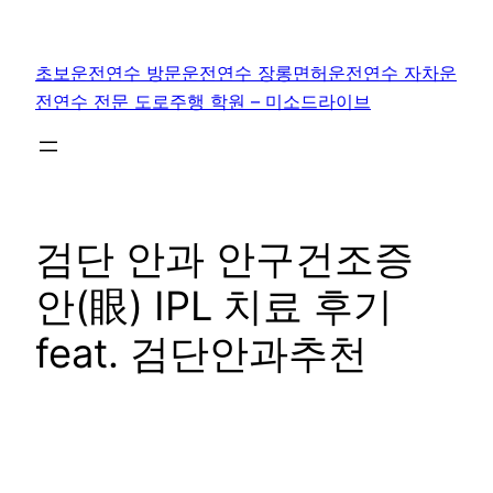
콘
텐
초보운전연수 방문운전연수 장롱면허운전연수 자차운
츠
전연수 전문 도로주행 학원 – 미소드라이브
로
바
로
가
기
검단 안과 안구건조증
안(眼) IPL 치료 후기
feat. 검단안과추천