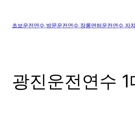
콘
텐
츠
초보운전연수 방문운전연수 장롱면허운전연수 자차
로
바
로
가
기
광진운전연수 1