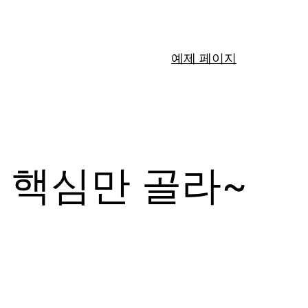
예제 페이지
 핵심만 골라~