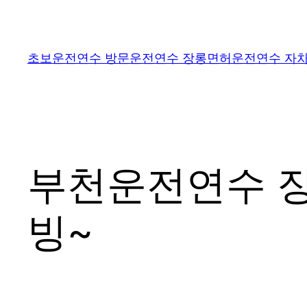
콘
텐
츠
초보운전연수 방문운전연수 장롱면허운전연수 자차
로
바
로
가
기
부천운전연수 장
빙~