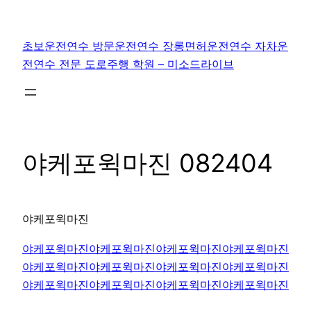
콘
텐
초보운전연수 방문운전연수 장롱면허운전연수 자차운
츠
전연수 전문 도로주행 학원 – 미소드라이브
로
바
로
가
기
야케포윅마진 082404
야케포윅마진
야케포윅마진
야케포윅마진
야케포윅마진
야케포윅마진
야케포윅마진
야케포윅마진
야케포윅마진
야케포윅마진
야케포윅마진
야케포윅마진
야케포윅마진
야케포윅마진