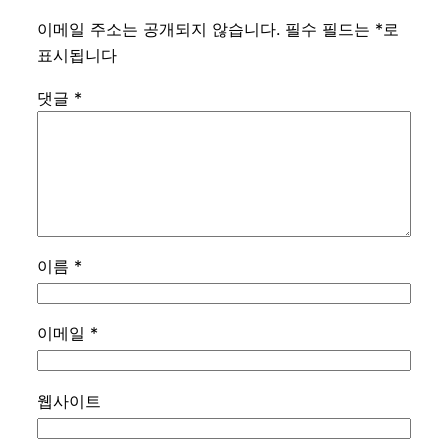
이메일 주소는 공개되지 않습니다.
필수 필드는
*
로
표시됩니다
댓글
*
이름
*
이메일
*
웹사이트