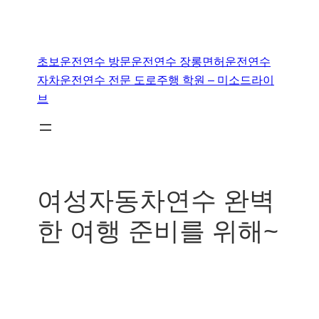
콘
텐
초보운전연수 방문운전연수 장롱면허운전연수
츠
자차운전연수 전문 도로주행 학원 – 미소드라이
로
브
바
로
가
기
여성자동차연수 완벽
한 여행 준비를 위해~