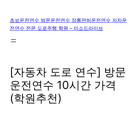
콘
텐
초보운전연수 방문운전연수 장롱면허운전연수 자차운
츠
전연수 전문 도로주행 학원 – 미소드라이브
로
바
로
가
기
[자동차 도로 연수] 방문
운전연수 10시간 가격
(학원추천)