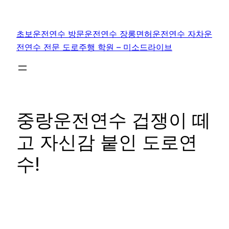
콘
텐
초보운전연수 방문운전연수 장롱면허운전연수 자차운
츠
전연수 전문 도로주행 학원 – 미소드라이브
로
바
로
가
기
중랑운전연수 겁쟁이 떼
고 자신감 붙인 도로연
수!