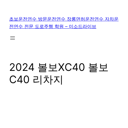
콘
텐
초보운전연수 방문운전연수 장롱면허운전연수 자차운
츠
전연수 전문 도로주행 학원 – 미소드라이브
로
바
로
가
기
2024 볼보XC40 볼보
C40 리차지