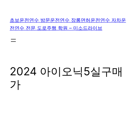
콘
텐
초보운전연수 방문운전연수 장롱면허운전연수 자차운
츠
전연수 전문 도로주행 학원 – 미소드라이브
로
바
로
가
기
2024 아이오닉5실구매
가